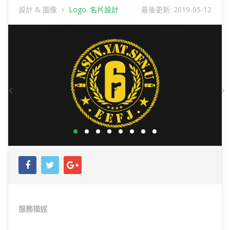
設計 & 圖像
Logo. 名片設計
最後更新:
2019-05-12
Previous
N
服務描述