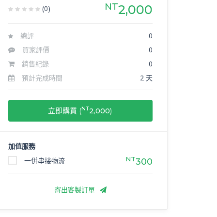
NT
2,000
(0)
總評
0
買家評價
0
銷售紀錄
0
預計完成時間
2 天
NT
立即購買 (
2,000
)
加值服務
NT
一併串接物流
300
寄出客製訂單