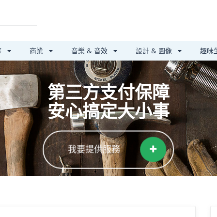
畫
商業
音樂 & 音效
設計 & 圖像
趣味
第三方支付保障
安心搞定大小事
我要提供服務