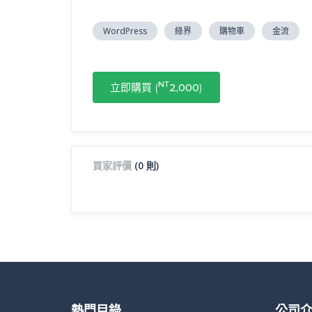
WordPress
綠界
購物車
金流
NT
立即購買 (
2,000
)
買家評價
(0 則)
熱門目錄
公司