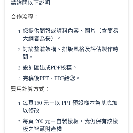
請詳閱以下說明
合作流程：
您提供簡報或資料內容、圖片（含簡易
大綱者為妥）。
討論整體架構、排版風格及評估製作時
間。
設計匯出成
PDF
校稿。
完稿後
PPT、PDF
給您。
費用計算方式：
每頁
150
元－以 PPT 預設樣本為基底加
以修改
每頁 200 元－自製樣板，我仍保有該樣
板之智慧財產權