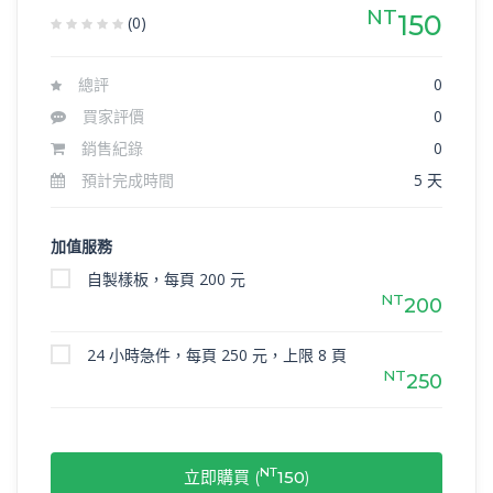
NT
150
(0)
總評
0
買家評價
0
銷售紀錄
0
預計完成時間
5 天
加值服務
自製樣板，每頁 200 元
NT
200
24 小時急件，每頁 250 元，上限 8 頁
NT
250
NT
立即購買 (
150
)