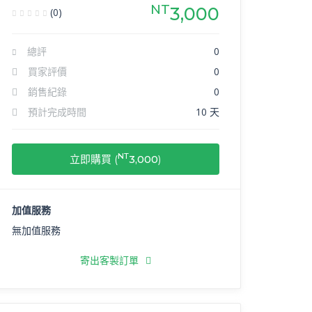
NT
3,000
(0)
總評
0
買家評價
0
銷售紀錄
0
預計完成時間
10 天
NT
立即購買 (
3,000
)
加值服務
無加值服務
寄出客製訂單