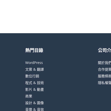
熱門目錄
公司
WordPress
關於我
文案 & 翻譯
合作提
數位行銷
服務條
程式 & 技術
隱私權
影片 & 動畫
商業
設計 & 圖像
音樂 & 音效