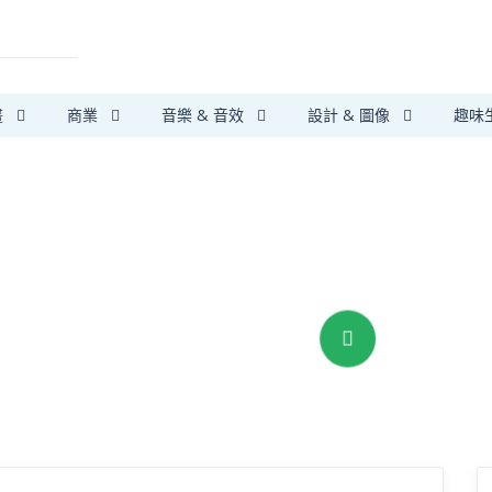
畫
商業
音樂 & 音效
設計 & 圖像
趣味
第三方支付保障
安心搞定大小事
我要提供服務