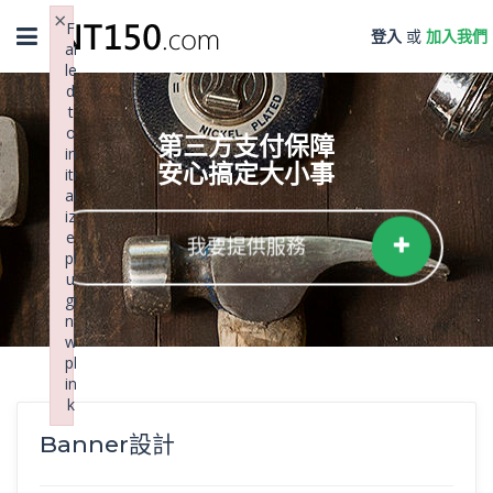
×
Toggle
F
登入
或
加入我們
ai
navigation
le
d
t
o
第三方支付保障
in
安心搞定大小事
iti
al
iz
e
我要提供服務
pl
u
gi
n:
w
pl
in
k
Failed to initialize plugin: wplink
Banner設計