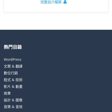
完整自介檔案
熱門目錄
WordPress
文案 & 翻譯
數位行銷
程式 & 技術
影片 & 動畫
商業
設計 & 圖像
音樂 & 音效