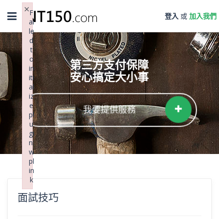
×
Toggle
F
登入
或
加入我們
ai
navigation
le
d
t
o
第三方支付保障
in
安心搞定大小事
iti
al
iz
e
我要提供服務
pl
u
gi
n:
w
pl
in
k
Failed to initialize plugin: wplink
面試技巧