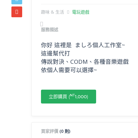
趣味 & 生活
電玩遊戲
Previous
服務描述
你好 這裡是 ましろ個人工作室~
這邊幫代打
傳說對決、CODM、各種音樂遊戲
依個人需要可以選擇~
NT
立即購買 (
1,000
)
買家評價
(0 則)