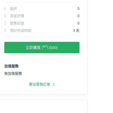
總評
0
買家評價
0
銷售紀錄
0
預計完成時間
3 天
NT
立即購買 (
1,000
)
加值服務
無加值服務
寄出客製訂單