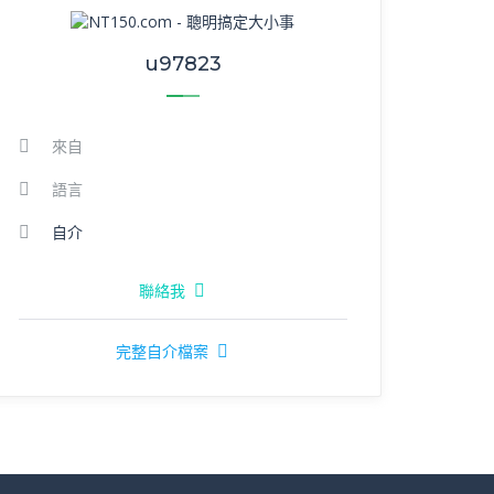
u97823
來自
語言
自介
聯絡我
完整自介檔案