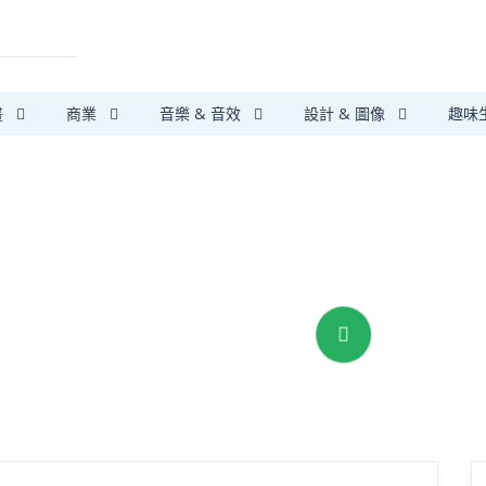
畫
商業
音樂 & 音效
設計 & 圖像
趣味
第三方支付保障
安心搞定大小事
我要提供服務