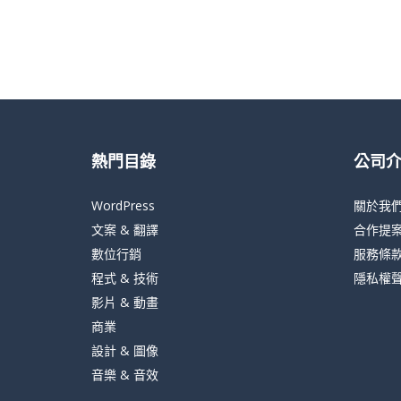
熱門目錄
公司
WordPress
關於我
文案 & 翻譯
合作提
數位行銷
服務條
程式 & 技術
隱私權
影片 & 動畫
商業
設計 & 圖像
音樂 & 音效