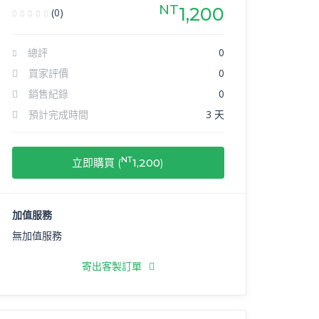
NT
1,200
(0)
總評
0
買家評價
0
銷售紀錄
0
預計完成時間
3 天
NT
立即購買 (
1,200
)
加值服務
無加值服務
寄出客製訂單