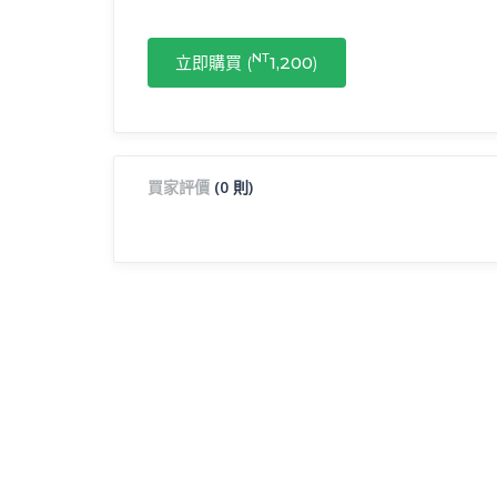
NT
立即購買 (
1,200
)
買家評價
(0 則)