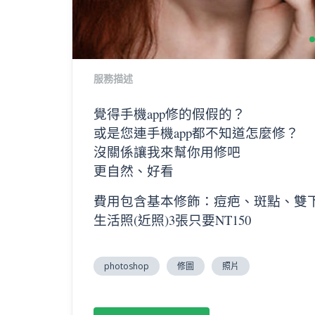
服務描述
覺得手機
app
修的假假的？
或是您連手機
app
都不知道怎麼修？
沒關係讓我來幫你用修吧
更自然、好看
費用包含基本修飾：痘疤、斑點、雙
生活照(近照)
3
張只要
NT150
photoshop
修圖
照片