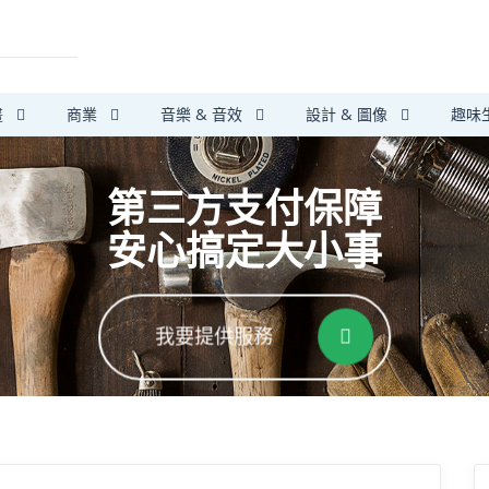
畫
商業
音樂 & 音效
設計 & 圖像
趣味
第三方支付保障
安心搞定大小事
我要提供服務