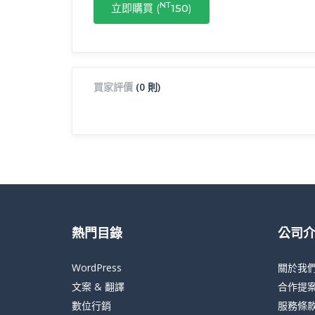
NT
立即購買 (
150
)
買家評價
(0 則)
熱門目錄
公司
WordPress
關於我
文案 & 翻譯
合作提
數位行銷
服務條