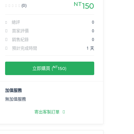
NT
150
(0)
總評
0
買家評價
0
銷售紀錄
0
預計完成時間
1 天
NT
立即購買 (
150
)
加值服務
無加值服務
寄出客製訂單