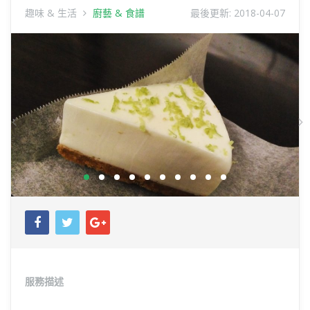
趣味 & 生活
廚藝 & 食譜
最後更新:
2018-04-07
Previous
N
服務描述