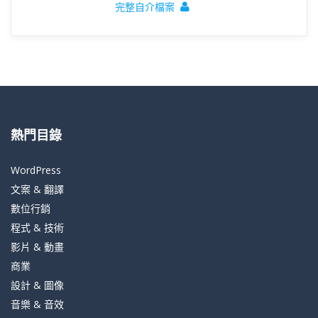
完整自介檔案
熱門目錄
WordPress
文案 & 翻譯
數位行銷
程式 & 技術
影片 & 動畫
商業
設計 & 圖像
音樂 & 音效