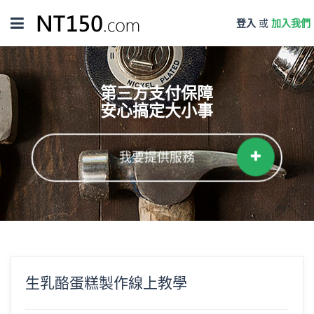
Toggle
登入
或
加入我們
navigation
第三方支付保障
安心搞定大小事
我要提供服務
生乳酪蛋糕製作線上教學