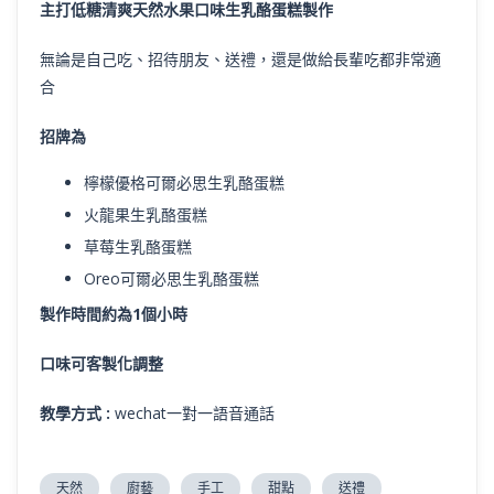
主打低糖清爽天然水果口味生乳酪蛋糕製作
無論是自己吃、招待朋友、送禮，還是做給長輩吃都非常適
合
招牌為
檸檬優格可爾必思生乳酪蛋糕
火龍果生乳酪蛋糕
草莓生乳酪蛋糕
Oreo可爾必思生乳酪蛋糕
製作時間約為1個小時
口味可客製化調整
教學方式 :
wechat一對一語音通話
天然
廚藝
手工
甜點
送禮