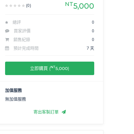
NT
5,000
(0)
總評
0
買家評價
0
銷售紀錄
0
預計完成時間
7 天
NT
立即購買 (
5,000
)
加值服務
無加值服務
寄出客製訂單