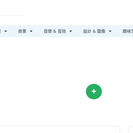
畫
商業
音樂 & 音效
設計 & 圖像
趣味
第三方支付保障
安心搞定大小事
我要提供服務