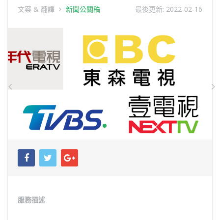
文案 & 翻譯
新聞公關稿
最後更新:
2022-02-16
Previous
N
服務描述