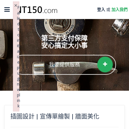
×
Toggle
F
登入
或
加入我們
ai
navigation
le
d
t
o
第三方支付保障
in
安心搞定大小事
iti
al
iz
e
我要提供服務
pl
u
gi
n:
w
pl
in
k
Failed to initialize plugin: wplink
插圖設計 | 宣傳單繪製 | 牆面美化