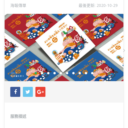
海報傳單
最後更新:
2020-10-29
Previous
N
服務描述