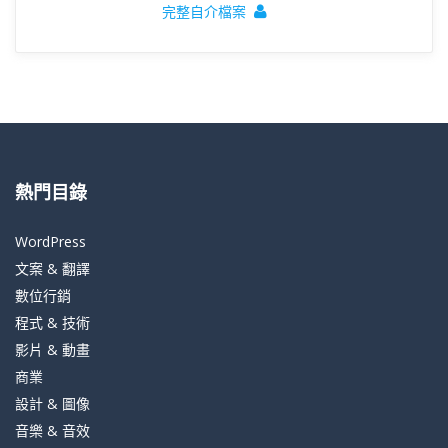
完整自介檔案
熱門目錄
WordPress
文案 & 翻譯
數位行銷
程式 & 技術
影片 & 動畫
商業
設計 & 圖像
音樂 & 音效