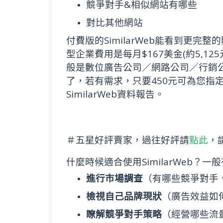
競爭對手&相似網站有哪些
對比其他網站
付費版的SimilarWeb能看到更完整
型企業費用是每月$167美金(約5,125元
般是數位廣告公司／網路公司／行銷
了，若有需求，只要450元可為您指
SimilarWeb資料報告。
＃
五星好評賣家，過往好評請
點此
，
什麼時候適合使用SimilarWeb？
進行市場調查
（有哪些競爭對手
檢視自己品牌現狀
（廣告效益如
瞭解競爭對手策略
（經營哪些流