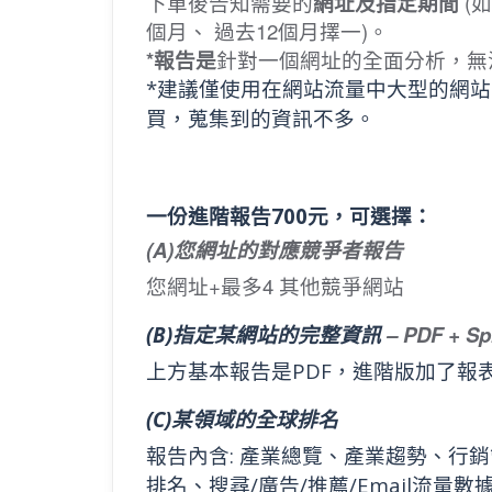
下單後告知需要的
網址及指定期間
(
個月、 過去12個月擇一)。
*報告是
針對一個網址的全面分析，無
*建議僅使用在網站流量中大型的網站
買，蒐集到的資訊不多。
一份進階報告700元，可選擇：
(A)您網址的對應競爭者報告
您網址+最多4 其他競爭網站
– PDF + S
(B)指定某網站的完整資訊
上方基本報告是PDF，進階版加了報
(C)某領域的全球排名
報告內含: 產業總覽、產業趨勢、行
排名、搜尋/廣告/推薦/Email流量數