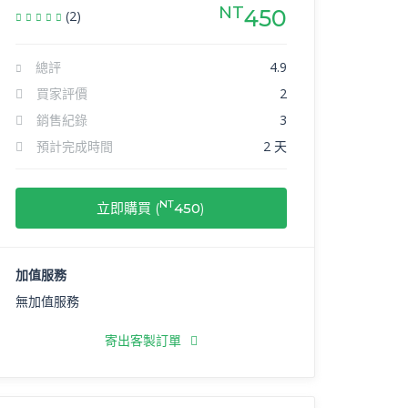
NT
450
(2)
總評
4.9
買家評價
2
銷售紀錄
3
預計完成時間
2 天
NT
立即購買 (
450
)
加值服務
無加值服務
寄出客製訂單