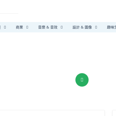
畫
商業
音樂 & 音效
設計 & 圖像
趣味
第三方支付保障
安心搞定大小事
我要提供服務