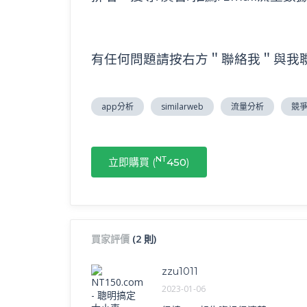
有任何問題請按右方＂聯絡我＂與我
app分析
similarweb
流量分析
競
NT
立即購買 (
450
)
買家評價
(2 則)
zzu1011
2023-01-06