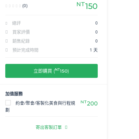
NT
150
(0)
總評
0
買家評價
0
銷售紀錄
0
預計完成時間
1 天
NT
立即購買 (
150
)
加值服務
NT
約會/聚會/客製化美食與行程規
200
劃
寄出客製訂單