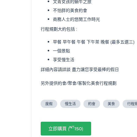
文青女孩的蝸牛之旅
不怕胖的美食約會
商務人士的悠閒工作時光
行程規劃大約包括 :
早餐 早午餐 午餐 下午茶 晚餐 (最多五選三)
一個景點
享受慢生活
詳細內容請詳談 盡力讓您享受最棒的假日
另外提供約會/聚會/客製化美食行程規劃
度假
慢生活
約會
美食
行程
NT
立即購買 (
150
)