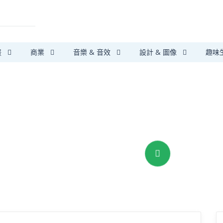
畫
商業
音樂 & 音效
設計 & 圖像
趣味
第三方支付保障
安心搞定大小事
我要提供服務