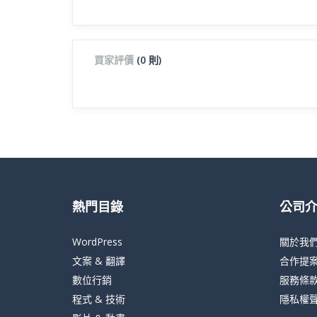
買家評價
(0 則)
熱門目錄
公司
WordPress
關於我
文案 & 翻譯
合作提
數位行銷
服務條
程式 & 技術
隱私權