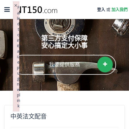
×
Toggle
F
登入
或
加入我們
ai
navigation
le
d
t
o
第三方支付保障
in
安心搞定大小事
iti
al
iz
e
我要提供服務
pl
u
gi
n:
w
pl
in
k
Failed to initialize plugin: wplink
中英法文配音