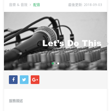
音樂 & 音效
配音
最後更新:
2018-09-03
Previous
N
服務描述