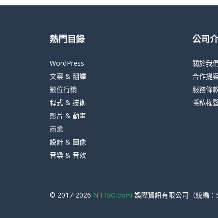
熱門目錄
公司
WordPress
關於我
文案 & 翻譯
合作提
數位行銷
服務條
程式 & 技術
隱私權
影片 & 動畫
商業
設計 & 圖像
音樂 & 音效
© 2017-2026
娛際資訊有限公司（統編：54
NT150.com