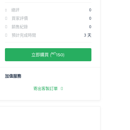
總評
0
買家評價
0
銷售紀錄
0
預計完成時間
3 天
NT
立即購買 (
150
)
加值服務
寄出客製訂單