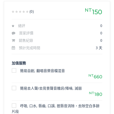
NT
150
(0)
總評
0
買家評價
0
銷售紀錄
0
預計完成時間
3 天
加值服務
簡易自創, 翻唱音樂音檔混音
NT
660
簡易去人聲/去背景聲音雜訊/降噪, 減弱
NT
180
呼吸, 口水, 唇齒, 口誤, 抿唇音消除，去除空白多餘
片段