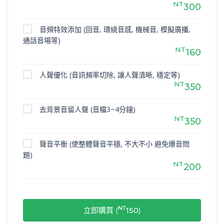
NT
300
音頻特效添加 (回音, 環繞音感, 機械音, 模擬廣播,
通話音場等)
NT
160
人聲優化 (音訊頻率切除, 讓人聲清晰, 穩定等)
NT
350
去背景音留人聲 (音檔3~4分鐘)
NT
350
聲音平衡 (使整體聲音平穩, 不大不小 避免爆音問
題)
NT
200
NT
立即購買 (
150
)