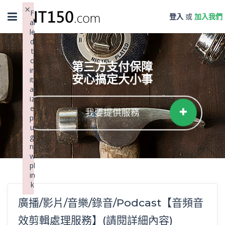
×
Toggle
F
登入
或
加入我們
ai
navigation
le
d
t
o
第三方支付保障
in
安心搞定大小事
iti
al
iz
e
我要提供服務
pl
u
gi
n:
w
pl
in
k
Failed to initialize plugin: wplink
廣播/影片/音樂/錄音/Podcast【音頻音
效剪輯處理服務】(請閱詳細內容)