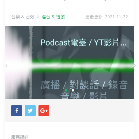
音樂 & 音效
混音 & 後製
最後更新:
2021-11-22
Previous
N
服務描述