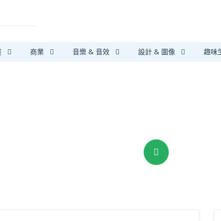
畫
商業
音樂 & 音效
設計 & 圖像
趣味
第三方支付保障
安心搞定大小事
我要提供服務