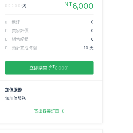
NT
6,000
(0)
總評
0
買家評價
0
銷售紀錄
0
預計完成時間
10 天
NT
立即購買 (
6,000
)
加值服務
無加值服務
寄出客製訂單