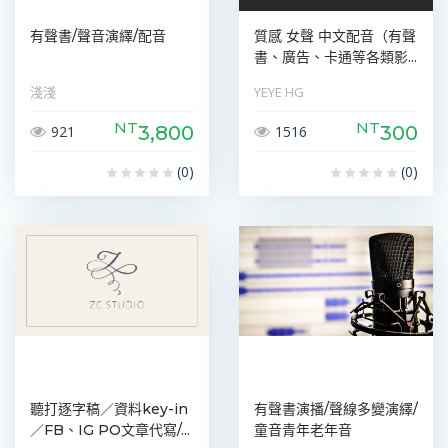
有聲書/聲音演繹/配音
質感 女聲 中文配音（有聲
書、廣告、卡通等各類影...
淺淺
YEYE HG
NT
NT
3,800
300
921
1516
(0)
(0)
聽打逐字稿／資料key-in
有聲書演播/聲線多變演繹/
／FB、IG PO文章代寫/...
童音青年老年音