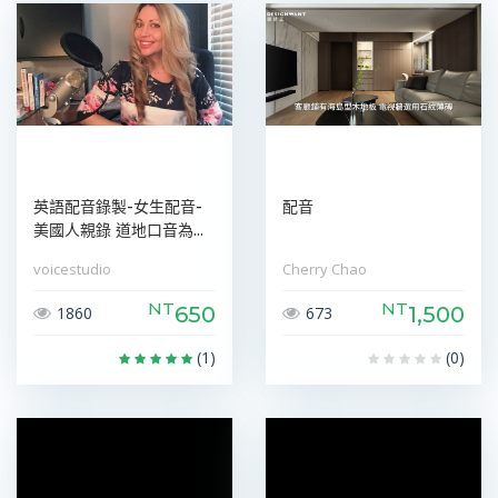
英語配音錄製-女生配音-
配音
美國人親錄 道地口音為...
voicestudio
Cherry Chao
NT
NT
650
1,500
1860
673
(1)
(0)