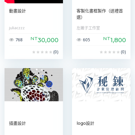
動畫設計
客製化畫框製作（送禮首
選）
juliaczzz
左撇子工作室
NT
NT
30,000
1,800
768
605
(0)
(0)
插畫設計
logo設計