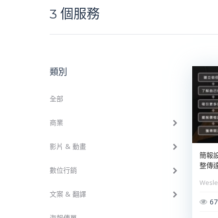
3
個服務
類別
全部
商業
影片 & 動畫
簡報
整傳
數位行銷
Wesle
文案 & 翻譯
67
海報傳單