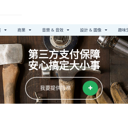
畫
商業
音樂 & 音效
設計 & 圖像
趣味
第三方支付保障
安心搞定大小事
我要提供服務