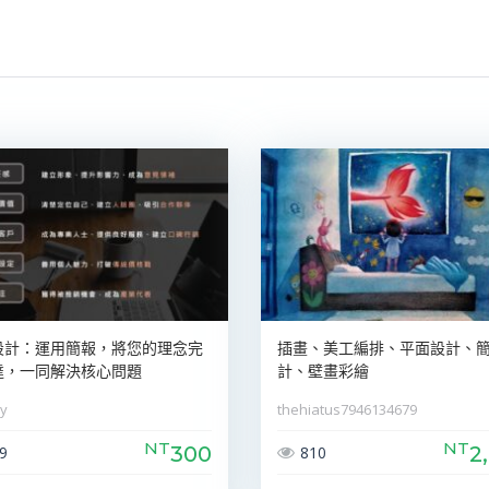
設計：運用簡報，將您的理念完
插畫、美工編排、平面設計、
達，一同解決核心問題
計、壁畫彩繪
y
thehiatus7946134679
NT
NT
300
2
9
810