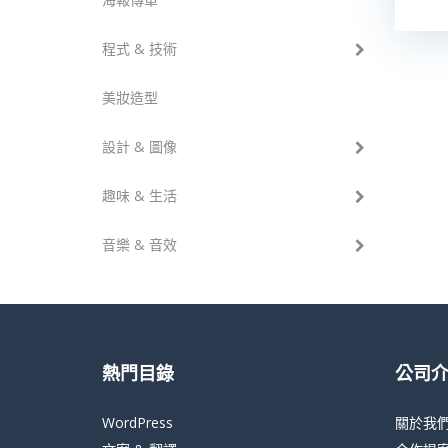
程式 & 技術
美妝造型
設計 & 圖像
趣味 & 生活
音樂 & 音效
熱門目錄
公司
WordPress
關於我