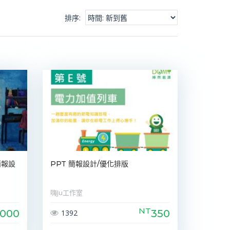
排序
:
簡報設
PPT 簡報設計/優化排版
嗨Ju工作室
NT
,000
350
1392