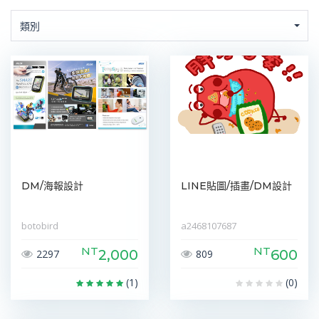
類別
DM/海報設計
LINE貼圖/插畫/DM設計
botobird
a2468107687
NT
NT
2,000
600
2297
809
(1)
(0)