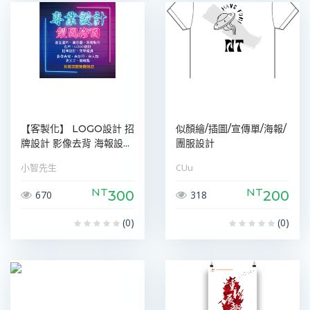
【客製化】 LOGO設計 招
似顏繪/插圖/宣傳單/海報/
牌設計 影像去背 海報設...
團服設計
小智先生
CUu
NT
NT
300
200
670
318
(0)
(0)