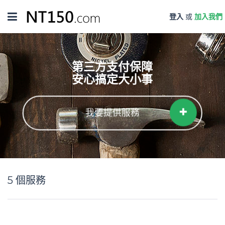
Toggle
登入
或
加入我們
navigation
第三方支付保障
安心搞定大小事
我要提供服務
5
個服務