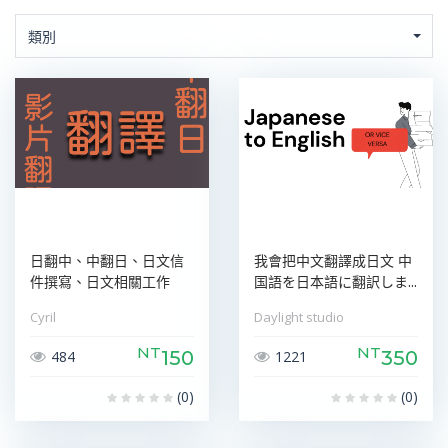
類別
日翻中、中翻日、日文信
我會把中文翻譯成日文 中
件撰寫、日文相關工作
国語を日本語に翻訳しま...
Cyril
Daylight studio
NT
NT
150
350
484
1221
(0)
(0)