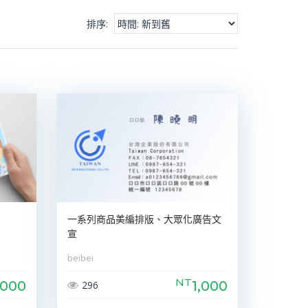
排序
:
一系列商品美編排版、大眾化廣告文
宣
beibei
NT
,000
1,000
296