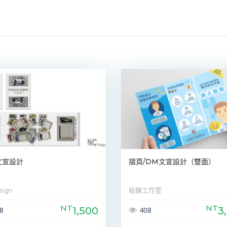
文宣設計
摺頁/DM文宣設計（雙面）
sign
秘鍊工作室
NT
NT
1,500
3
8
408