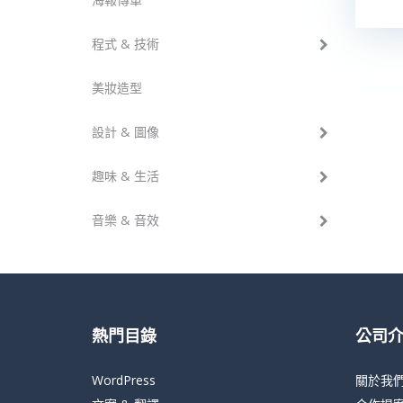
程式 & 技術
美妝造型
設計 & 圖像
趣味 & 生活
音樂 & 音效
熱門目錄
公司
WordPress
關於我