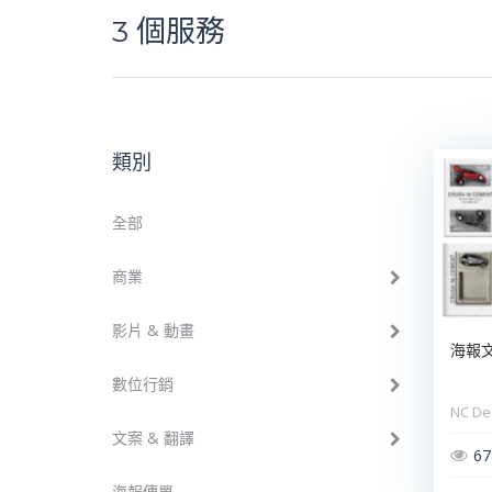
3
個服務
類別
全部
商業
影片 & 動畫
海報
數位行銷
NC De
文案 & 翻譯
67
海報傳單