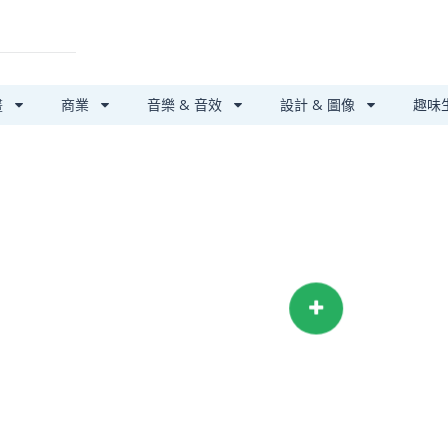
畫
商業
音樂 & 音效
設計 & 圖像
趣味
第三方支付保障
安心搞定大小事
我要提供服務