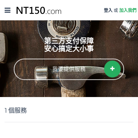
Toggle
登入
或
加入我們
navigation
第三方支付保障
安心搞定大小事
我要提供服務
1
個服務