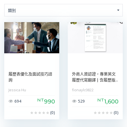
類別
履歷表優化及面試技巧諮
外商人資認證，專業英文
詢
履歷代寫翻譯 | 含履歷版...
Jessica Hu
fionaylc0822
NT
NT
990
1,600
694
529
(0)
(0)