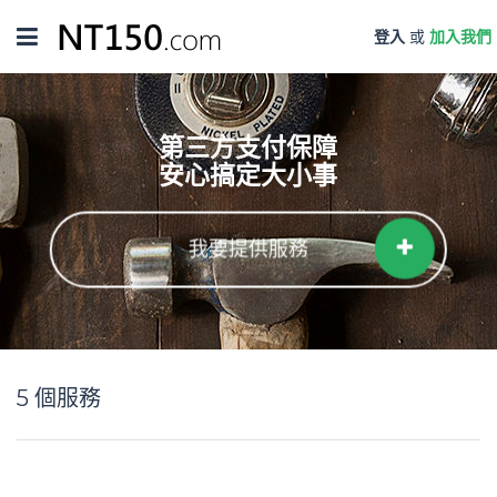
Toggle
登入
或
加入我們
navigation
第三方支付保障
安心搞定大小事
我要提供服務
5
個服務