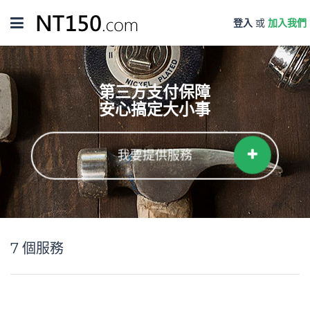
Toggle
登入
或
加入我們
navigation
第三方支付保障
安心搞定大小事
我要提供服務
7
個服務