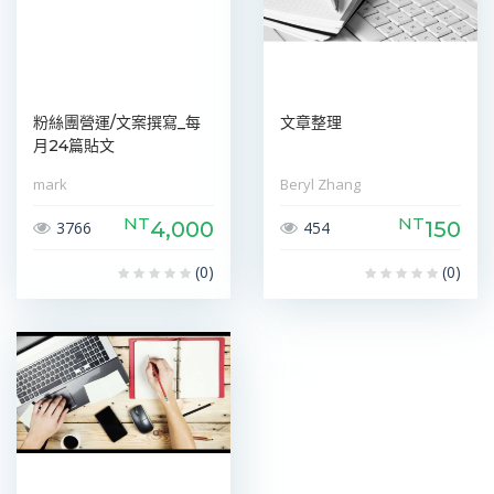
粉絲團營運/文案撰寫_每
文章整理
月24篇貼文
mark
Beryl Zhang
NT
NT
4,000
150
3766
454
(0)
(0)