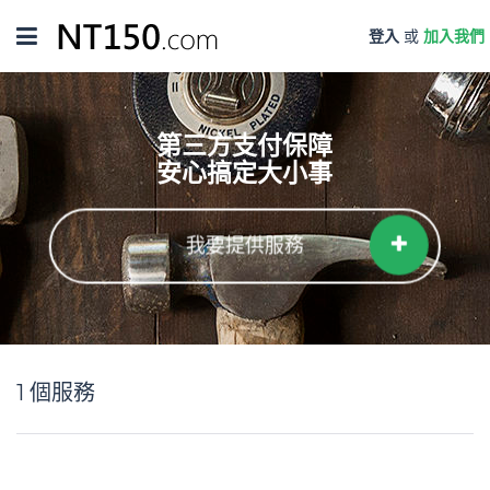
Toggle
登入
或
加入我們
navigation
第三方支付保障
安心搞定大小事
我要提供服務
1
個服務