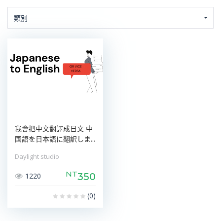
類別
我會把中文翻譯成日文 中
国語を日本語に翻訳しま...
Daylight studio
NT
350
1220
(0)