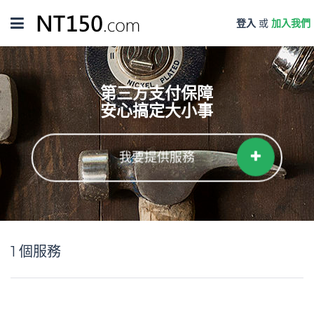
Toggle
登入
或
加入我們
navigation
第三方支付保障
安心搞定大小事
我要提供服務
1
個服務