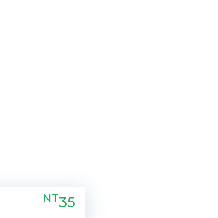
NT
35