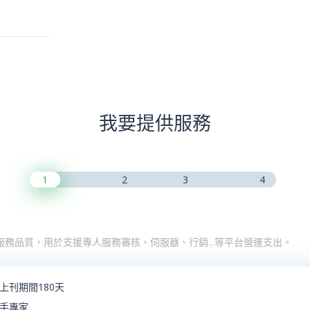
我要提供服務
1
2
3
4
服務品質，用於支援專人服務審核、伺服器、行銷…等平台營運支出。
上刊期間180天
手專家