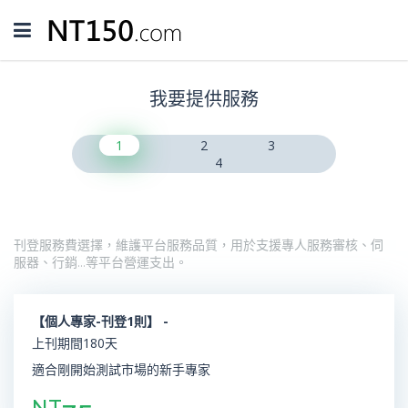
Toggle
navigation
我要提供服務
1
2
3
4
刊登服務費選擇，維護平台服務品質，用於支援專人服務審核、伺
服器、行銷…等平台營運支出。
【個人專家-刊登1則】 -
上刊期間180天
適合剛開始測試市場的新手專家
NT