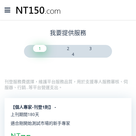
Toggle
navigation
我要提供服務
1
2
3
4
刊登服務費選擇，維護平台服務品質，用於支援專人服務審核、伺
服器、行銷…等平台營運支出。
【個人專家-刊登1則】 -
上刊期間180天
適合剛開始測試市場的新手專家
NT