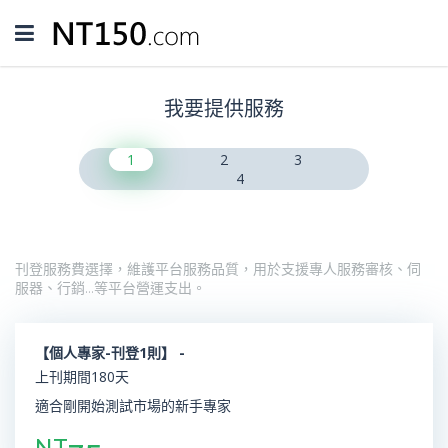
Toggle
navigation
我要提供服務
1
2
3
4
刊登服務費選擇，維護平台服務品質，用於支援專人服務審核、伺
服器、行銷…等平台營運支出。
【個人專家-刊登1則】 -
上刊期間180天
適合剛開始測試市場的新手專家
NT