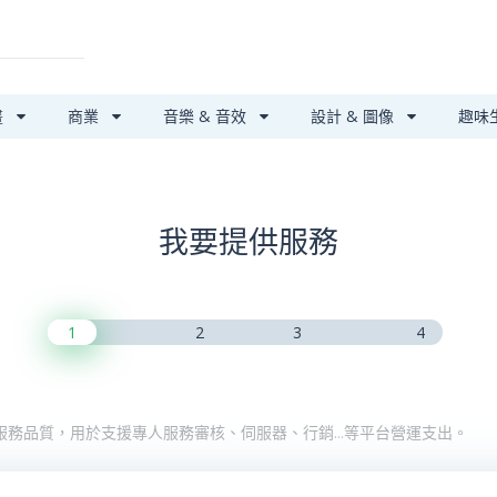
畫
商業
音樂 & 音效
設計 & 圖像
趣味
我要提供服務
1
2
3
4
服務品質，用於支援專人服務審核、伺服器、行銷…等平台營運支出。