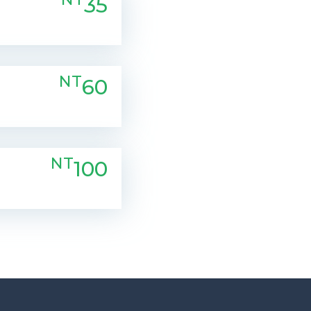
35
NT
60
NT
100