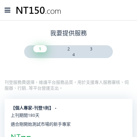
Toggle
navigation
我要提供服務
1
2
3
4
刊登服務費選擇，維護平台服務品質，用於支援專人服務審核、伺
服器、行銷…等平台營運支出。
【個人專家-刊登1則】 -
上刊期間180天
適合剛開始測試市場的新手專家
NT