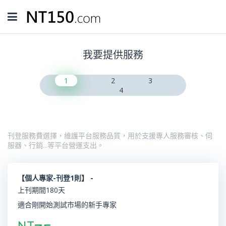
Toggle
navigation
我要提供服務
1
2
3
4
刊登服務費選擇，維護平台服務品質，用於支援專人服務審核、伺
服器、行銷…等平台營運支出。
【個人專家-刊登1則】 -
上刊期間180天
適合剛開始測試市場的新手專家
NT