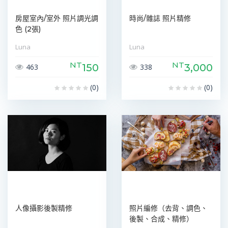
房屋室內/室外 照片調光調
時尚/雜誌 照片精修
色 (2張)
Luna
Luna
NT
NT
150
3,000
463
338
(0)
(0)
人像攝影後製精修
照片編修（去背、調色、
後製、合成、精修）