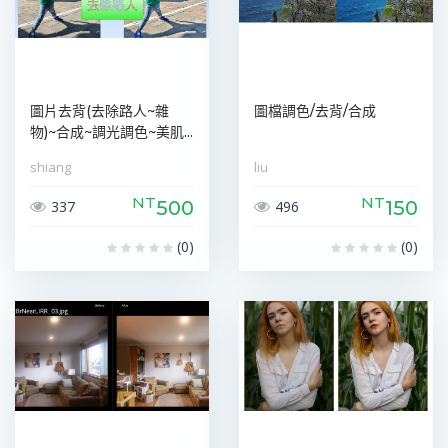
圖片去背(去除路人~雜
圖檔調色/去背/合成
物)~合成~調光調色~美肌...
shiang
liu
NT
NT
500
150
337
496
(0)
(0)