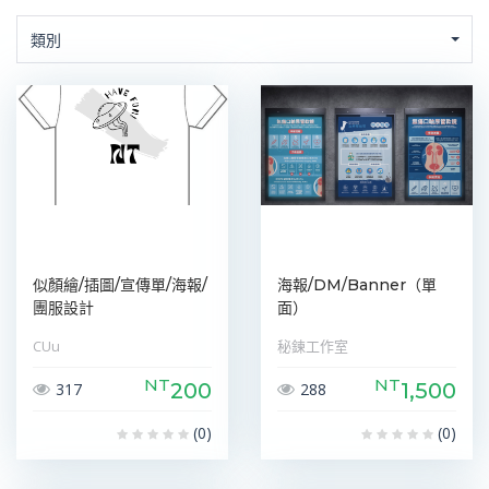
類別
似顏繪/插圖/宣傳單/海報/
海報/DM/Banner（單
團服設計
面）
CUu
秘鍊工作室
NT
NT
200
1,500
317
288
(0)
(0)