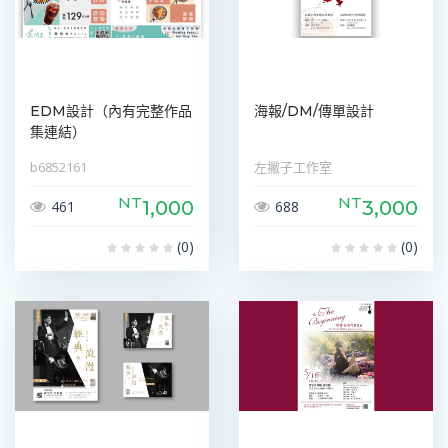
EDM設計（內有完整作品
海報/DM/傳單設計
集連結）
b6852161
左撇子工作室
NT
NT
1,000
3,000
461
688
(0)
(0)