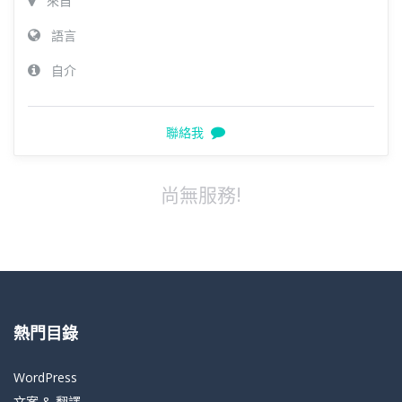
來自
語言
自介
聯絡我
尚無服務!
熱門目錄
WordPress
文案 & 翻譯