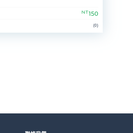
NT
150
(0)