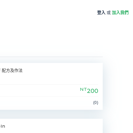
登入
或
加入我們
 配方及作法
NT
200
(0)
In