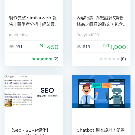
製作完整 similarweb 報
內容行銷: 為您設計3篇粉
告 | 競爭者分析 | 網站數...
絲為之瘋狂的貼文，包含...
marketing
Rubyliu1000
NT
NT
450
1,000
951
815
(2)
(0)
【Seo - SERP優化】
Chatbot 腳本設計 / 問卷