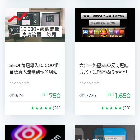
SEO! 每週導入10,000個
六合一終極SEO反向連結
目標真人流量到你的網站
方案，讓您網站的googl...
seoexpert
seoexpert
NT
NT
750
1,650
624
7726
(21)
(23)