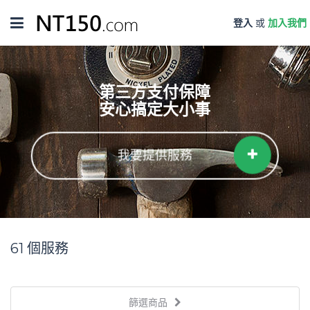
Toggle
登入
或
加入我們
navigation
第三方支付保障
安心搞定大小事
我要提供服務
61
個服務
篩選商品