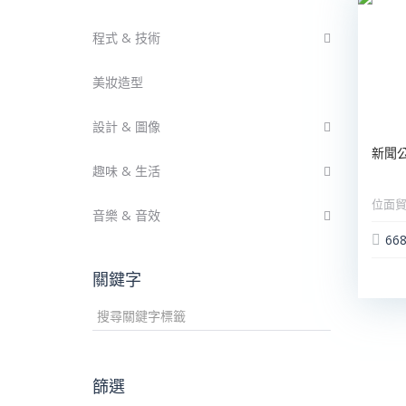
程式 & 技術
美妝造型
設計 & 圖像
新聞
趣味 & 生活
位面
音樂 & 音效
66
關鍵字
篩選