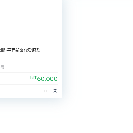
公關-平面新聞代發服務
貿易
NT
60,000
8
(0)