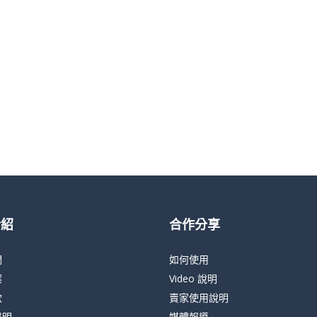
介紹
合作分享
們
如何使用
案
Video 說明
款
賣家使用說明
聲明
媒體報導