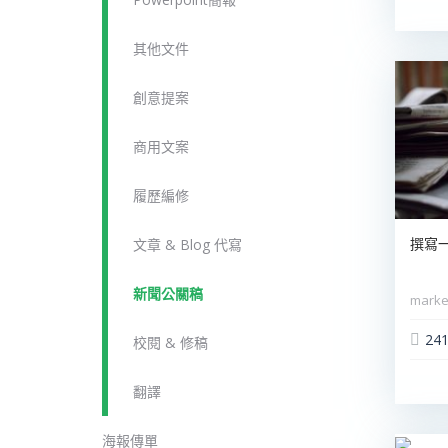
其他文件
創意提案
商用文案
履歷編修
文章 & Blog 代寫
撰寫
新聞公關稿
marke
24
校閱 & 修稿
翻譯
海報傳單