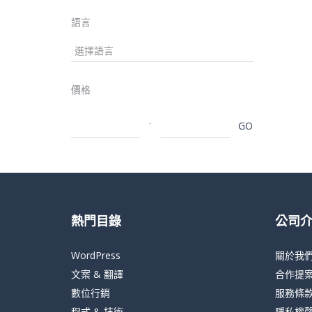
語言
價格
-
GO
熱門目錄
公司
WordPress
關於我
文案 & 翻譯
合作提
數位行銷
服務條
程式 & 技術
隱私權