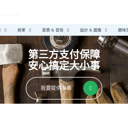
畫
商業
音樂 & 音效
設計 & 圖像
趣味
第三方支付保障
安心搞定大小事
我要提供服務