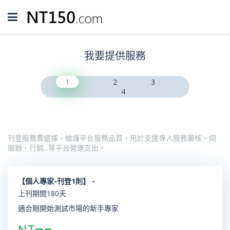
Toggle
navigation
我要提供服務
1
2
3
4
刊登服務費選擇，維護平台服務品質，用於支援專人服務審核、伺
服器、行銷…等平台營運支出。
【個人專家-刊登1則】 -
上刊期間180天
適合剛開始測試市場的新手專家
NT