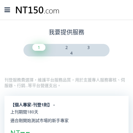
Toggle
navigation
我要提供服務
1
2
3
4
刊登服務費選擇，維護平台服務品質，用於支援專人服務審核、伺
服器、行銷…等平台營運支出。
【個人專家-刊登1則】 -
上刊期間180天
適合剛開始測試市場的新手專家
NT