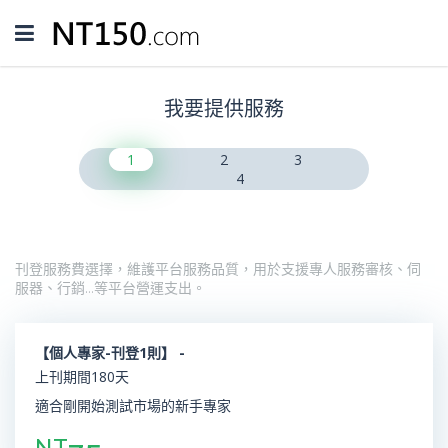
Toggle
navigation
我要提供服務
1
2
3
4
刊登服務費選擇，維護平台服務品質，用於支援專人服務審核、伺
服器、行銷…等平台營運支出。
【個人專家-刊登1則】 -
上刊期間180天
適合剛開始測試市場的新手專家
NT