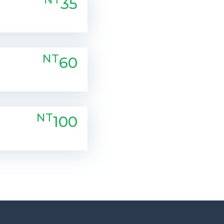
35
NT
60
NT
100