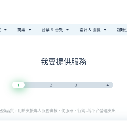
畫
商業
音樂 & 音效
設計 & 圖像
趣味
我要提供服務
1
2
3
4
服務品質，用於支援專人服務審核、伺服器、行銷…等平台營運支出。