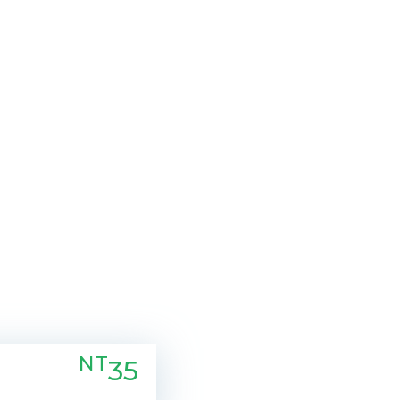
NT
35