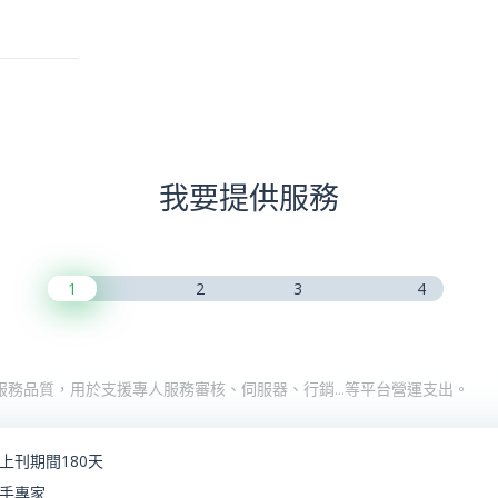
我要提供服務
1
2
3
4
服務品質，用於支援專人服務審核、伺服器、行銷…等平台營運支出。
上刊期間180天
手專家