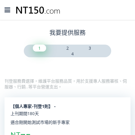
Toggle
navigation
我要提供服務
1
2
3
4
刊登服務費選擇，維護平台服務品質，用於支援專人服務審核、伺
服器、行銷…等平台營運支出。
【個人專家-刊登1則】 -
上刊期間180天
適合剛開始測試市場的新手專家
NT