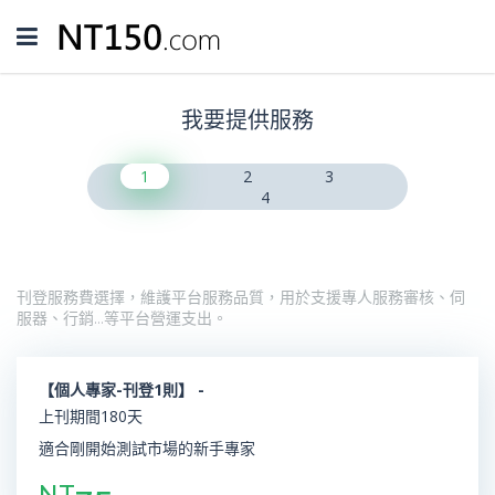
Toggle
navigation
我要提供服務
1
2
3
4
刊登服務費選擇，維護平台服務品質，用於支援專人服務審核、伺
服器、行銷…等平台營運支出。
【個人專家-刊登1則】 -
上刊期間180天
適合剛開始測試市場的新手專家
NT